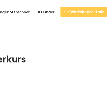
zur Workshopzentrale
Angebotsrechner
3D Finder
erkurs